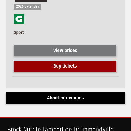
2026 calendar
Sport
View prices
Buy tickets
About our venues
Brock Nutrite Lambert de Drummondville