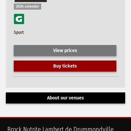
2026 calendar
Sport
View prices
Buy tickets
About our venues
Brock Nutrite Lambert de Drummondville