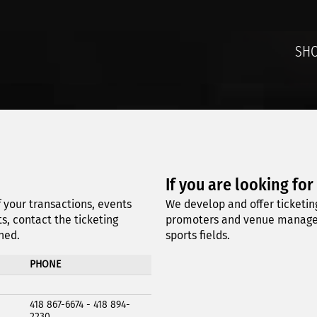
SH
If you are looking for
 your transactions, events
We develop and offer ticketing
s, contact the ticketing
promoters and venue managers
ned.
sports fields.
PHONE
418 867-6674 - 418 894-
2230