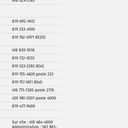
418-529-2183
819-692-9412
819 333-4100
819 762-0971 #2202
418 839-1018
819 732-9233
819 333-2282 #242
819 755-4826 poste 223
819 757-3611 #240
418 775-7285 poste 2170
450 961-2001 poste 4000
819-477-9400
Sur site : 418 484-4000
Administration : 581 983-