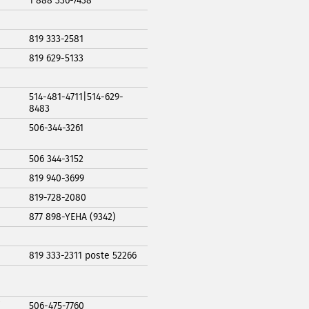
1 888 336-7438
819 333-2581
819 629-5133
514-481-4711|514-629-
8483
506-344-3261
506 344-3152
819 940-3699
819-728-2080
877 898-YEHA (9342)
819 333-2311 poste 52266
/
506-475-7760