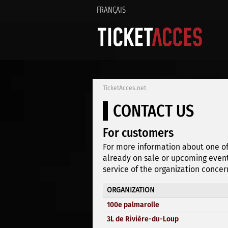
FRANÇAIS
TicketAcces.net
CONTACT US
For customers
For more information about one of
already on sale or upcoming event
service of the organization concer
ORGANIZATION
100e palmarolle
3L de Rivière-du-Loup