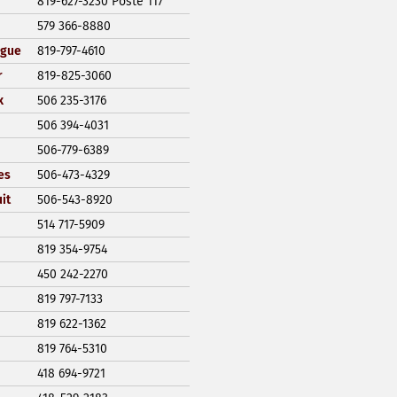
819-627-3230 Poste 117
579 366-8880
ngue
819-797-4610
r
819-825-3060
x
506 235-3176
506 394-4031
506-779-6389
es
506-473-4329
it
506-543-8920
514 717-5909
819 354-9754
450 242-2270
819 797-7133
819 622-1362
819 764-5310
418 694-9721