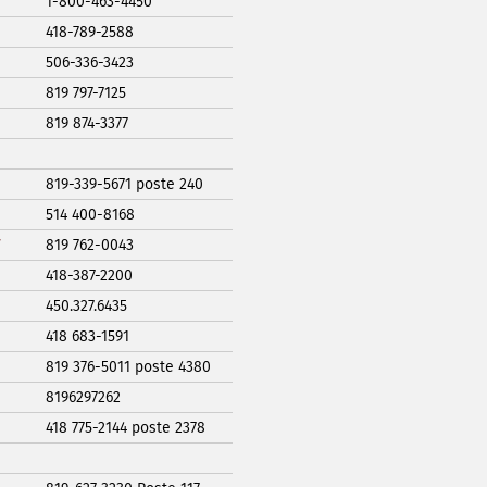
1-800-463-4450
418-789-2588
506-336-3423
819 797-7125
819 874-3377
819-339-5671 poste 240
514 400-8168
819 762-0043
418-387-2200
450.327.6435
418 683-1591
819 376-5011 poste 4380
8196297262
418 775-2144 poste 2378