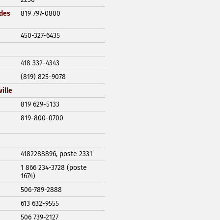
 des
819 797-0800
450-327-6435
418 332-4343
(819) 825-9078
ille
819 629-5133
819-800-0700
4182288896, poste 2331
1 866 234-3728 (poste
1674)
506-789-2888
613 632-9555
506 739-2127