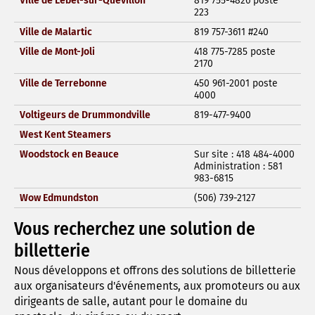
Ville de Lebel-sur-Quévillon
819 755-4826 poste
223
Ville de Malartic
819 757-3611 #240
Ville de Mont-Joli
418 775-7285 poste
2170
Ville de Terrebonne
450 961-2001 poste
4000
Voltigeurs de Drummondville
819-477-9400
West Kent Steamers
Woodstock en Beauce
Sur site : 418 484-4000
Administration : 581
983-6815
Wow Edmundston
(506) 739-2127
Vous recherchez une solution de
billetterie
Nous développons et offrons des solutions de billetterie
aux organisateurs d'événements, aux promoteurs ou aux
dirigeants de salle, autant pour le domaine du