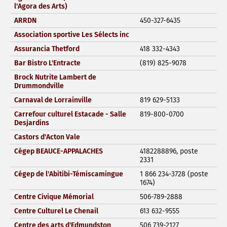
l'Agora des Arts)
ARRDN
450-327-6435
Association sportive Les Sélects inc
Assurancia Thetford
418 332-4343
Bar Bistro L'Entracte
(819) 825-9078
Brock Nutrite Lambert de
Drummondville
Carnaval de Lorrainville
819 629-5133
Carrefour culturel Estacade - Salle
819-800-0700
Desjardins
Castors d'Acton Vale
Cégep BEAUCE-APPALACHES
4182288896, poste
2331
Cégep de l'Abitibi-Témiscamingue
1 866 234-3728 (poste
1674)
Centre Civique Mémorial
506-789-2888
Centre Culturel Le Chenail
613 632-9555
Centre des arts d'Edmundston
506 739-2127