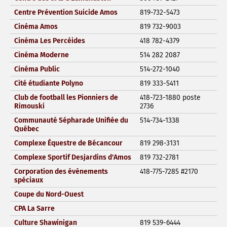
Centre Prévention Suicide Amos
819-732-5473
Cinéma Amos
819 732-9003
Cinéma Les Percéides
418 782-4379
Cinéma Moderne
514 282 2087
Cinéma Public
514-272-1040
Cité étudiante Polyno
819 333-5411
Club de football les Pionniers de
418-723-1880 poste
Rimouski
2736
Communauté Sépharade Unifiée du
514-734-1338
Québec
Complexe Équestre de Bécancour
819 298-3131
Complexe Sportif Desjardins d'Amos
819 732-2781
Corporation des évènements
418-775-7285 #2170
spéciaux
Coupe du Nord-Ouest
CPA La Sarre
Culture Shawinigan
819 539-6444